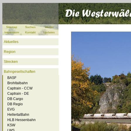
Sitemap
Suchen
Wetter
Impressum
Kontakt
Updates
Aktuelles
Region
Strecken
Bahngesellschaften
BASF
Brohltalbahn
Captrain - CCW
Captrain - DE
DB Cargo
DB Regio
EVG
HellertalBahn
HLB Hessenbahn
KSW
LWS