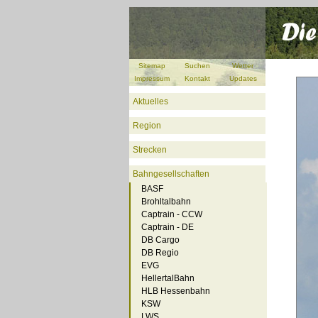
Sitemap
Suchen
Wetter
Impressum
Kontakt
Updates
Aktuelles
Region
Strecken
Bahngesellschaften
BASF
Brohltalbahn
Captrain - CCW
Captrain - DE
DB Cargo
DB Regio
EVG
HellertalBahn
HLB Hessenbahn
KSW
LWS