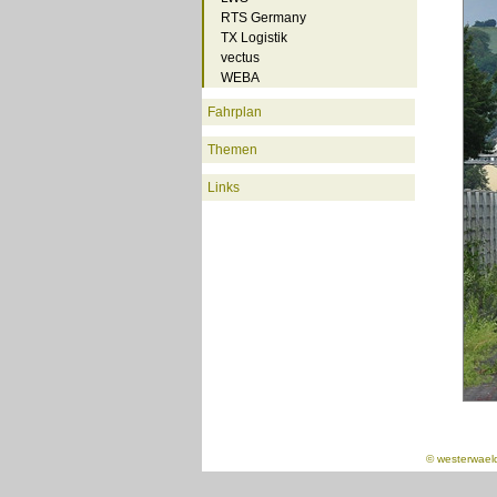
RTS Germany
TX Logistik
vectus
WEBA
Fahrplan
Themen
Links
©
westerwael