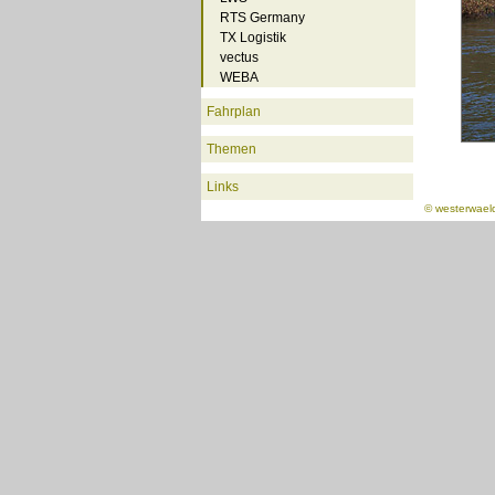
RTS Germany
TX Logistik
vectus
WEBA
Fahrplan
Themen
Links
©
westerwael