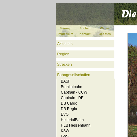
Sitemap
Suchen
Wetter
Impressum
Kontakt
Updates
Aktuelles
Region
Strecken
Bahngesellschaften
BASF
Brohltalbahn
Captrain - CCW
Captrain - DE
DB Cargo
DB Regio
EVG
HellertalBahn
HLB Hessenbahn
KSW
LWS