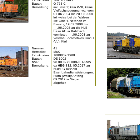
Fabrikdaten:
700110/1993
Bauart:
G 763 C
Bemerkung:
im Einsatz; kein PZB, keine
Vielfachsteuerung; war vom
01.06.2004 bis 20.10.2006
leihweise bei der Walzen
Irle GmbH, Netphen im
Einsatz; 19.02.2008 bis
__.06.2008 an die HLB
Basis AG in Butzbach
vermietet; __.06.2008 an
Vossloh Locomotives GmbH
(VL), Kiel
Nummer:
41
Hersteller:
MaK
Fabrikdaten:
1000832/1988
Bauart:
DE 1002
NVR:
98 80 0272 008-0 D-KSW
Bemerkung:
ex HEG 832; 05.2017 an
NOBEG Reinold
Eisenbahndienstleistungen,
Furth (Wald); Anfang
09.2017 in Siegen
abgeholt