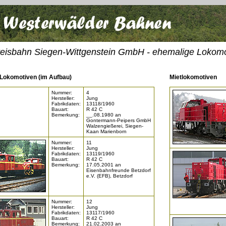
isbahn Siegen-Wittgenstein GmbH - ehemalige Lokomo
Lokomotiven (im Aufbau)
Mietlokomotiven
Nummer:
4
Hersteller:
Jung
Fabrikdaten:
13118/1960
Bauart:
R 42 C
Bemerkung:
__.08.1980 an
Gontermann-Peipers GmbH
Walzengießerei, Siegen-
Kaan Marienborn
Nummer:
11
Hersteller:
Jung
Fabrikdaten:
13119/1960
Bauart:
R 42 C
Bemerkung:
17.05.2001 an
Eisenbahnfreunde Betzdorf
e.V. (EFB), Betzdorf
Nummer:
12
Hersteller:
Jung
Fabrikdaten:
13117/1960
Bauart:
R 42 C
Bemerkung:
21.02.2003 an