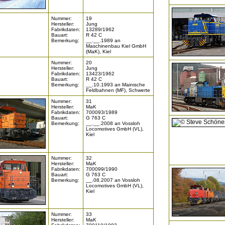
Nummer:
19
Hersteller:
Jung
Fabrikdaten:
13289/1962
Bauart:
R 42 C
Bemerkung:
__.__.1989 an
Maschinenbau Kiel GmbH
(MaK), Kiel
Nummer:
20
Hersteller:
Jung
Fabrikdaten:
13423/1962
Bauart:
R 42 C
Bemerkung:
__.10.1993 an Mainische
Feldbahnen (MF), Schwerte
Nummer:
31
Hersteller:
MaK
Fabrikdaten:
700093/1989
Bauart:
G 763 C
Bemerkung:
__.__.2008 an Vossloh
Locomotives GmbH (VL),
Kiel
Nummer:
32
Hersteller:
MaK
Fabrikdaten:
700099/1990
Bauart:
G 763 C
Bemerkung:
__.08.2007 an Vossloh
Locomotives GmbH (VL),
Kiel
Nummer:
33
Hersteller:
MaK