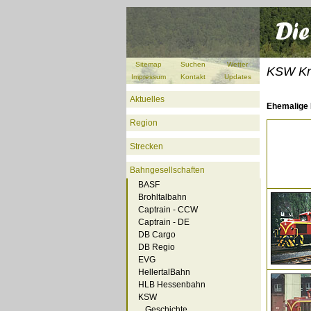
Sitemap
Suchen
Wetter
KSW Kre
Impressum
Kontakt
Updates
Aktuelles
Ehemalige 
Region
Strecken
Bahngesellschaften
BASF
Brohltalbahn
Captrain - CCW
Captrain - DE
DB Cargo
DB Regio
EVG
HellertalBahn
HLB Hessenbahn
KSW
Geschichte