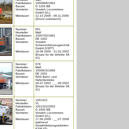
Fabrikdaten:
1000866/1991
Bauart:
G 1204 BB
Vermieter:
Vossloh Locomotives
GmbH (VL)
Mietdauer:
12.10.2006 - 06.11.2006
(Grund unbekannt)
Nummer:
651
Hersteller:
MaK
Fabrikdaten:
1000793/1981
Bauart:
DE 1002
Vermieter:
Vossloh
Schienenfahrzeugtechnik
GmbH (VSFT)
Mietdauer:
18.09.2000 - 21.02.2002
(Ersatz für die defekte SK
41)
Nummer:
678
Hersteller:
MaK
Fabrikdaten:
1000815/1984
Bauart:
DE 1002
Vermieter:
RAG Bahn- und
Hafenbetriebe
Mietdauer:
29.07.2002 - __.09.2002
(Ersatz für die defekte SK
41)
Nummer:
1001322
Hersteller:
VL
Fabrikdaten:
1001322/2002
Bauart:
G 1000 BB
Vermieter:
Vossloh Locomotives
GmbH (VL)
Mietdauer:
17.06.2008 - __.07.2008
(während
Gewährleistungsarbeiten
KSW 45)