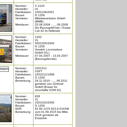
Nummer:
V 2103
Hersteller:
VL
Fabrikdaten:
1001139/2001
Bauart:
G 1206
Vermieter:
Mittelweserbahn GmbH
(MWB)
Mietdauer:
25.08.2008 - __.08.2008
(für Bauzugdienste / Ersatz
Lok 42 im Hellertal)
Nummer:
1202
Hersteller:
VL
Fabrikdaten:
5001505/2004
Bauart:
G 1206
Vermieter:
Vossloh Locomotives
GmbH (VL)
Mietdauer:
07.04.2007 - 13.04.2007
(Bauzugdienste)
Nummer:
1001012
Hersteller:
VSFT
Fabrikdaten:
1001012/1999
Bauart:
G 1206
Bemerkung:
29.11.2010 - __.06.2011
gemietet von northrail
GmbH (Ersatz für
verunfallte KSW 42)
Nummer:
828
Hersteller:
VL
Fabrikdaten:
1001024/2000
Bauart:
G 1206
NVR:
92 80 1275 815-9 D-KSW
Bemerkung:
vom 01.09.2015 bis Mitte
2016 gemietet als
Ersatzlok.