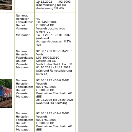
19.12.2002 - __.02.2003
(Überbrückung bis zur
Auslieferung SK 43)
Nummer:
-
Hersteller:
VL
Fabrikdaten:
1001459/2004
Bauart:
G 2000-4 BB
Vermieter:
Vossloh Locomotives
GmbH (VL)
Mietdauer:
14.01.2007 - 23.01.2007
(während
Achsgetriebetausch KSW
43)
Nummer:
92 80 1263 005-1 D-VTLT
Hersteller:
Voith
Fabrikdaten:
L06-30005/2010
Bauart:
Maxima 30 CC
Vermieter:
Voith Turbo GmbH Co. KG
Mietdauer:
01.10.2021 - 11.12.2021
(während Remotorisierung
KSW 46)
Nummer:
92 80 1272 408-6 D-BE
Hersteller:
Vossloh
Fabrikdaten:
5001752/2008
Bauart:
G 2000-3 BB
Vermieter:
Bentheimer Eisenbahn AG
Mietdauer:
(BE)
25.03.2025 bis 25.09.2025
(während HU KSW 46)
Nummer:
92 80 1272 409-4 D-BE
Hersteller:
Vossloh
Fabrikdaten:
5001753/2008
Bauart:
G 2000-3 BB
Vermieter:
Bentheimer Eisenbahn AG
Mietdauer:
(BE)