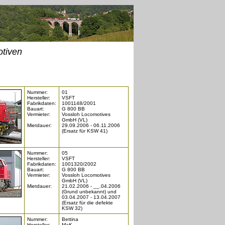
tiven
Nummer:
01
Hersteller:
VSFT
Fabrikdaten:
1001148/2001
Bauart:
G 800 BB
Vermieter:
Vossloh Locomotives
GmbH (VL)
Mietdauer:
29.09.2006 - 06.11.2006
(Ersatz für KSW 41)
Nummer:
05
Hersteller:
VSFT
Fabrikdaten:
1001320/2002
Bauart:
G 800 BB
Vermieter:
Vossloh Locomotives
GmbH (VL)
Mietdauer:
21.02.2006 - __.04.2006
(Grund unbekannt) und
03.04.2007 - 13.04.2007
(Ersatz für die defekte
KSW 32)
Nummer:
Bettina
Hersteller:
MaK