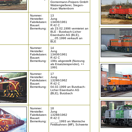
Gontermann-Peipers GmbH
Walzengießerei, Siegen-
Kaan Marienborn
Nummer:
13
Hersteller:
Jung
Fabrikdaten:
13406/1961
Bauart:
R 42 C
Bemerkung:
ab 23.02.1996 vermietet an
BLE - Butzbach-Licher
Eisenbahn AG (BLE),
__.05.1996 verkauft an
BLE
Nummer:
14
Hersteller:
Jung
Fabrikdaten:
13406/1961
Bauart:
R 42 C
Bemerkung:
198x abgestellt (Nutzung
als Ersatzteispender), ++
1991
Nummer:
17
Hersteller:
Jung
Fabrikdaten:
13286/1962
Bauart:
R 42 C
Bemerkung:
04.02.1999 an Butzbach-
Licher Eisenbahn AG
(BLE), Butzbach
Nummer:
18
Hersteller:
Jung
Fabrikdaten:
13288/1962
Bauart:
R 42 C
Bemerkung:
__.__.1993 an Mainische
Feldbahnen (MF), Schwerte