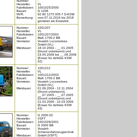
Nummer:
-
Hersteller:
VL
Fabrikdaten:
1001025/2000
Bauart:
G 1206
NVR:
92 80 1275 005-7 D-KSW
Bemerkung:
vom 07.11.2016 bis 2018
gemietet als Ersatzlok.
Nummer:
1001207
Hersteller:
VL
Fabrikdaten:
1001207/2002
Bauart:
MaK 1700-2 BB
Vermieter:
Vossloh Locomotives
GmbH (VL)
Mietdauer:
18.10.2004 - __.01.2005
(Grund unbekannt) und
24.05.2008 bis __.06.2008
(Ersatz für defekte KSW
42)
Nummer:
1001212
Hersteller:
VL
Fabrikdaten:
1001212/2003
Bauart:
MaK 1700-2 BB
Vermieter:
Vossloh Locomotives
GmbH (VL)
Mietdauer:
01.09.2004 - 12.11.2004
(Grund unbekannt),
__.07.2005 - __.07.2005
(Grund unbekannt) und
21.03.2006 - 22.03.2006
(Ersatz für defekte KSW
43)
Nummer:
G 2000.02
Hersteller:
VSFT
Fabrikdaten:
1001029/2001
Bauart:
G 2000 BB
Vermieter:
Vossloh
Schienenfahrzeugtechnik
Mietdauer:
GmbH (VSFT)