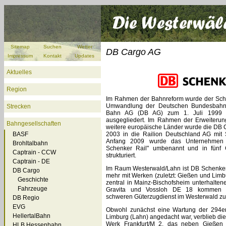
Sitemap
Suchen
Wetter
DB Cargo AG
Impressum
Kontakt
Updates
Aktuelles
Region
Im Rahmen der Bahnreform wurde der Sch
Umwandlung der Deutschen Bundesbahn 
Strecken
Bahn AG (DB AG) zum 1. Juli 1999
ausgegliedert. Im Rahmen der Erweiterun
Bahngesellschaften
weitere europäische Länder wurde die DB
BASF
2003 in die Railion Deutschland AG mit S
Anfang 2009 wurde das Unternehmen 
Brohltalbahn
Schenker Rail" umbenannt und in fünf G
Captrain - CCW
strukturiert.
Captrain - DE
Im Raum Westerwald/Lahn ist DB Schenker
DB Cargo
mehr mit Werken (zuletzt: Gießen und Limb
Geschichte
zentral in Mainz-Bischofsheim unterhalten
Fahrzeuge
Gravita und Vossloh DE 18 kommen i
schweren Güterzugdienst im Westerwald zu
DB Regio
EVG
Obwohl zunächst eine Wartung der 294er
HellertalBahn
Limburg (Lahn) angedacht war, verblieb die
Werk Frankfurt/M 2, das neben Gießen
HLB Hessenbahn