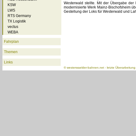
Westerwald stellte. Mit der Übergabe der
KSW
modernisierte Werk Mainz-Bischofsheim ü
LWS
Gestellung der Loks für Westerwald und La
RTS Germany
TX Logistik
vectus
WEBA
Fahrplan
Themen
Links
©
westerwaelder-bahnen.net
- letzte Überarbeitun