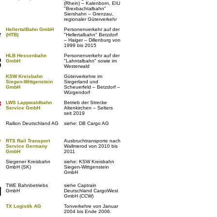
(Rhein) – Kalenborn, EIU
"Brexbachtalbahn"
Siershahn – Grenzau,
regionaler Güterverkehr
HellertalBahn GmbH
Personenverkehr auf der
(HTB)
"Hellertalbahn" Betzdorf
– Haiger – Dillenburg von
1999 bis 2015
HLB Hessenbahn
Personenverkehr auf der
GmbH
"Lahntalbahn" sowie im
Westerwald
KSW Kreisbahn
Güterverkehre im
Siegen-Wittgenstein
Siegerland und
GmbH
Scheuerfeld – Betzdorf –
Würgendorf
LWS Lappwaldbahn
Betrieb der Strecke
Service GmbH
Altenkirchen – Selters
seit 2019
Railion Deutschland AG
siehe: DB Cargo AG
RTS Rail Transport
Ausbruchtransporte nach
Service Germany
Wallmerod von 2010 bis
GmbH
2011
Siegener Kreisbahn
siehe: KSW Kreisbahn
GmbH (SK)
Siegen-Wittgenstein
GmbH
TWE Bahnbetriebs
siehe Captrain
GmbH
Deutschland CargoWest
GmbH (CCW)
TX Logistik AG
Tonverkehre von Januar
2004 bis Ende 2006.