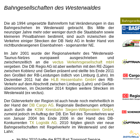
Bahngesellschaften des Westerwaldes
Bahngesells
Die ab 1994 umgesetzte Bahnreform hat Veränderungen in das
Bahngeschehen Im Westerwald gebracht. Bis Mitte der
neunziger Jahre mehr oder weniger durch die Staatsbahn sowie
kleineren Privatbahnen bestimmt, sind auch inzwischen die
Verkehre einiger Strecken der DB Netz AG in fester Hand von
nichtbundeseigenen Eisenbahnen - sogenannter NE.
Im Jahr 2001 wurde der Regionalverkehr des "Westerwald-
Taunus-Netzes europaweit ausgeschrieben und
zwischenzeitlich an die
vectus Verkehrsgesellschaft mbH
vergeben. Die DB Regio AG ist aber weiterhin mit den RE-Zügen
zwischen Koblenz und Gießen präsent und stellte bis Ende 2011
den Großteil der RB-Leistungen östlich von Limburg (Lahn). Im
Dezember 2011 hat die
HLB Hessenbahn GmbH
den RB-
Verkehr auf dem Abschnitt zwischen Limburg (Lahn) und Gießen
übernommen, im Dezember 2014 folgten weitere Strecken im
Westerwald (ex vectus).
Der Güterverkehr der Region ist auch heute noch mehrheitlich in
der Hand der
DB Cargo AG
. Regionale Bedienungen erfolgen
auch durch die
KSW Kreisbahn Siegen-Wittgenstein GmbH
,
zumeist jedoch im Auftrag der DB. Ein Teil des Tonverkehres war
von Januar 2004 bis Ende 2006 in der Hand des DB-
Konkurrenten
TX Logistik AG
. 2010 folgten gleich vier neue
Bahngesellschaften mit Regelverkehr im Westerwald und der
Lahn:
Im Mai 2010 hatte die RTS Rail Transport Service