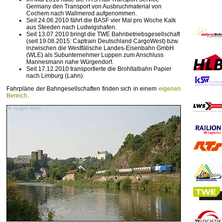
Germany den Transport von Ausbruchmaterial von
Cochem nach Wallmerod aufgenommen.
Seit 24.06.2010 fährt die BASF vier Mal pro Woche Kalk
aus Steeden nach Ludwigshafen.
Seit 13.07.2010 bringt die TWE Bahnbetriebsgesellschaft
(seit 19.08.2015: Captrain Deutschland CargoWest) bzw.
inzwischen die Westfälische Landes-Eisenbahn GmbH
(WLE) als Subunternehmer Luppen zum Anschluss
Mannesmann nahe Würgendorf.
Seit 17.12.2010 transportierte die Brohltalbahn Papier
nach Limburg (Lahn).
Fahrpläne der Bahngesellschaften finden sich in einem
eigenen
Bereich
.