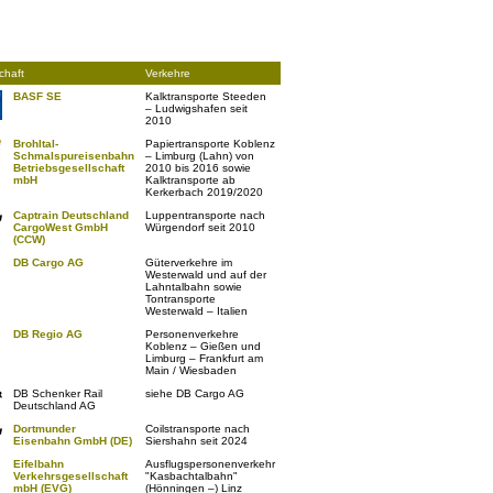
chaft
Verkehre
BASF SE
Kalktransporte Steeden
– Ludwigshafen seit
2010
Brohltal-
Papiertransporte Koblenz
Schmalspureisenbahn
– Limburg (Lahn) von
Betriebsgesellschaft
2010 bis 2016 sowie
mbH
Kalktransporte ab
Kerkerbach 2019/2020
Captrain Deutschland
Luppentransporte nach
CargoWest GmbH
Würgendorf seit 2010
(CCW)
DB Cargo AG
Güterverkehre im
Westerwald und auf der
Lahntalbahn sowie
Tontransporte
Westerwald – Italien
DB Regio AG
Personenverkehre
Koblenz – Gießen und
Limburg – Frankfurt am
Main / Wiesbaden
DB Schenker Rail
siehe DB Cargo AG
Deutschland AG
Dortmunder
Coilstransporte nach
Eisenbahn GmbH (DE)
Siershahn seit 2024
Eifelbahn
Ausflugspersonenverkehr
Verkehrsgesellschaft
"Kasbachtalbahn"
mbH (EVG)
(Hönningen –) Linz