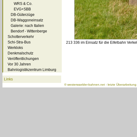
WRS & Co.
EVG+SBB
DB-Güterzüge
DB-Waggoneinsatz
Galerie: nach Italien
Bendorf - Wittenberge
Schotterverkehr
Schi-Stra-Bus
213 336 im Einsatz für die Eifelbahn Ver
Werkloks
Denkmalschutz
Veröffentlichungen
Vor 30 Jahren
Bahnlogistikzentrum Limburg
Links
©
westerwaelder-bahnen.net
- letzte Überarbeitun