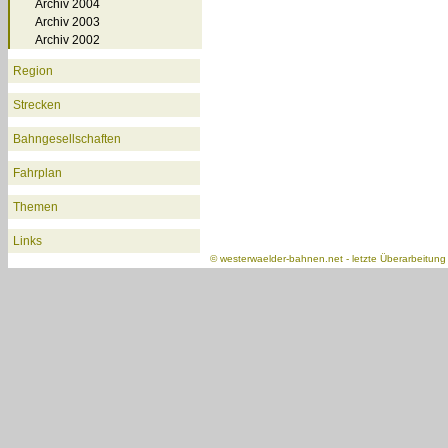
Archiv 2004
Archiv 2003
Archiv 2002
Region
Strecken
Bahngesellschaften
Fahrplan
Themen
Links
©
westerwaelder-bahnen.net
- letzte Überarbeitun