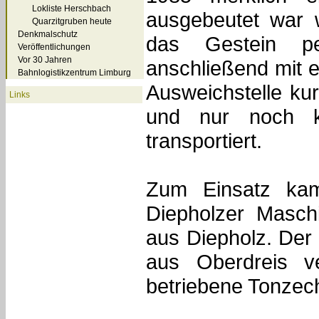
Lokliste Herschbach
ausgebeutet war 
Quarzitgruben heute
Denkmalschutz
das Gestein p
Veröffentlichungen
Vor 30 Jahren
anschließend mit e
Bahnlogistikzentrum Limburg
Ausweichstelle kur
Links
und nur noch k
transportiert.
Zum Einsatz kam
Diepholzer Masch
aus Diepholz. De
aus Oberdreis v
betriebene Tonzech