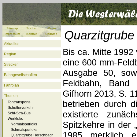
Sitemap
Suchen
Wetter
Quarzitgrube
Impressum
Kontakt
Updates
Aktuelles
Bis ca. Mitte 199
Region
eine 600 mm-Feldb
Strecken
Ausgabe 50, sowi
Bahngesellschaften
Feldbahn, Band 1
Fahrplan
Gifhorn 2013, S. 1
Themen
betrieben durch 
Tontransporte
Schotterverkehr
existierte zunä
Schi-Stra-Bus
Werkloks
Spitzkehre in der
Normalspurloks
Schmalspurloks
1985 merklich e
Quarzitgrube Herschbach