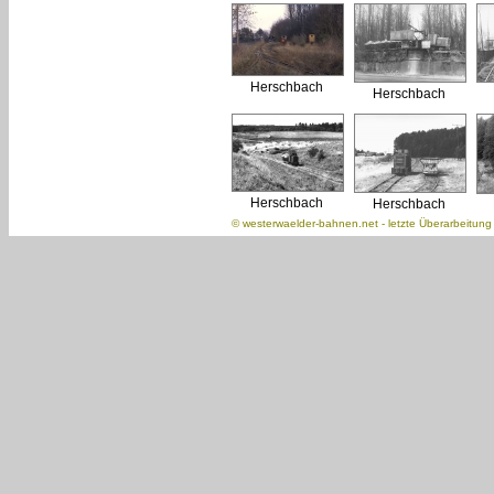
Herschbach
Herschbach
Herschbach
Herschbach
©
westerwaelder-bahnen.net
- letzte Überarbeitun