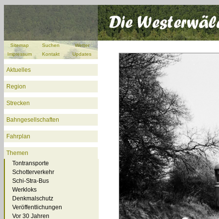
Sitemap
Suchen
Wetter
Impressum
Kontakt
Updates
Aktuelles
Region
Strecken
Bahngesellschaften
Fahrplan
Themen
Tontransporte
Schotterverkehr
Schi-Stra-Bus
Werkloks
Denkmalschutz
Veröffentlichungen
Vor 30 Jahren