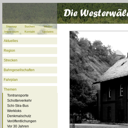
Sitemap
Suchen
Wetter
Impressum
Kontakt
Updates
Aktuelles
Region
Strecken
Bahngesellschaften
Fahrplan
Themen
Tontransporte
Schotterverkehr
Schi-Stra-Bus
Werkloks
Denkmalschutz
Veröffentlichungen
Vor 30 Jahren