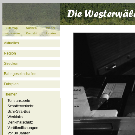
Sitemap
Suchen
Wetter
Impressum
Kontakt
Updates
Aktuelles
Region
Strecken
Bahngesellschaften
Fahrplan
Themen
Tontransporte
Schotterverkehr
Schi-Stra-Bus
Werkloks
Denkmalschutz
Veröffentlichungen
Vor 30 Jahren