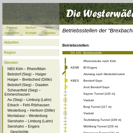
Sitemap
Suchen
Wetter
Betriebsstellen der "Brexbac
Impressum
Kontakt
Updates
Aktuelles
Betriebsstellen:
Region
DS 100
Betriebsstelle
Rheinstrecke nach Köln
Strecken
KENR
Bf Engers
NBS Köln – Rhein/Main
Betzdorf (Sieg) – Haiger
Abzweig nach Niederlahnstein
Haiger – Breitscheid (Dillkr)
KBES
Bendorf-Sayn
Betzdorf (Sieg) – Daaden
Anst Bendorf-Sayn
Scheuerfeld (Sieg) –
Sayner Tunnel (145 m)
Emmerzhausen
Au (Sieg) – Limburg (Lahn)
Viadukt
Erbach – Fehl-Ritzhausen
Burg-Tunnel (117 m)
Westerburg – Herborn (Dillkr)
Viadukt
Montabaur – Westerburg
Teufelsberg-Tunnel (108 m)
Siershahn – Limburg (Lahn)
Siershahn – Engers
Mühlberg-Tunnel (226 m)
Geschichte
Grenzauer-Tunnel (111 m)