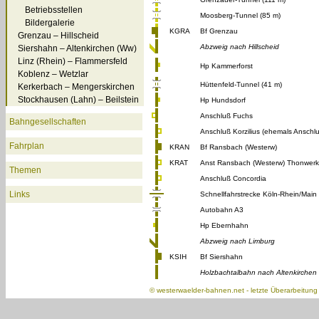
Betriebsstellen
Moosberg-Tunnel (85 m)
Bildergalerie
KGRA
Bf Grenzau
Grenzau – Hillscheid
Abzweig nach Hillscheid
Siershahn – Altenkirchen (Ww)
Linz (Rhein) – Flammersfeld
Hp Kammerforst
Koblenz – Wetzlar
Hüttenfeld-Tunnel (41 m)
Kerkerbach – Mengerskirchen
Stockhausen (Lahn) – Beilstein
Hp Hundsdorf
Anschluß Fuchs
Bahngesellschaften
Anschluß Korzilius (ehemals Anschlu
Fahrplan
KRAN
Bf Ransbach (Westerw)
KRAT
Anst Ransbach (Westerw) Thonwer
Themen
Anschluß Concordia
Links
Schnellfahrstrecke Köln-Rhein/Main
Autobahn A3
Hp Ebernhahn
Abzweig nach Limburg
KSIH
Bf Siershahn
Holzbachtalbahn nach Altenkirchen
©
westerwaelder-bahnen.net
- letzte Überarbeitun