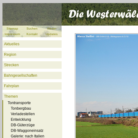
Sitemap
Suchen
Wetter
Impressum
Kontakt
Updates
Aktuelles
Region
Strecken
Bahngesellschaften
Fahrplan
Themen
Tontransporte
Tonbergbau
Verladestellen
Entwicklung
DB-Güterzüge
DB-Waggoneinsatz
Galerie: nach Italien