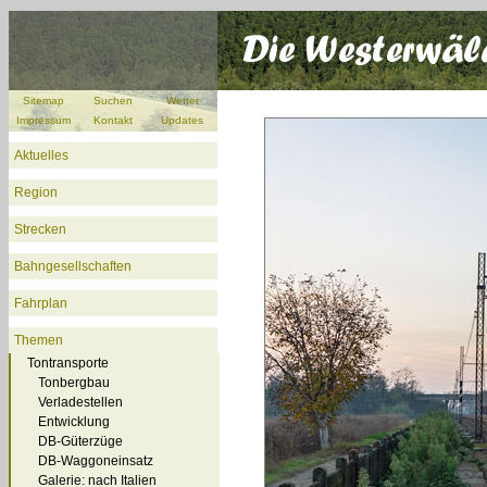
Sitemap
Suchen
Wetter
Impressum
Kontakt
Updates
Aktuelles
Region
Strecken
Bahngesellschaften
Fahrplan
Themen
Tontransporte
Tonbergbau
Verladestellen
Entwicklung
DB-Güterzüge
DB-Waggoneinsatz
Galerie: nach Italien