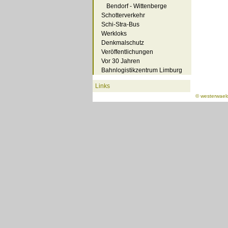
Bendorf - Wittenberge
Schotterverkehr
Schi-Stra-Bus
Werkloks
Denkmalschutz
Veröffentlichungen
Vor 30 Jahren
Bahnlogistikzentrum Limburg
Links
©
westerwael