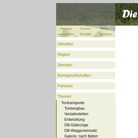
Sitemap
Suchen
Wetter
Impressum
Kontakt
Updates
Aktuelles
Region
Strecken
Bahngesellschaften
Fahrplan
Themen
Tontransporte
Tonbergbau
Verladestellen
Entwicklung
DB-Güterzüge
DB-Waggoneinsatz
Galerie: nach Italien