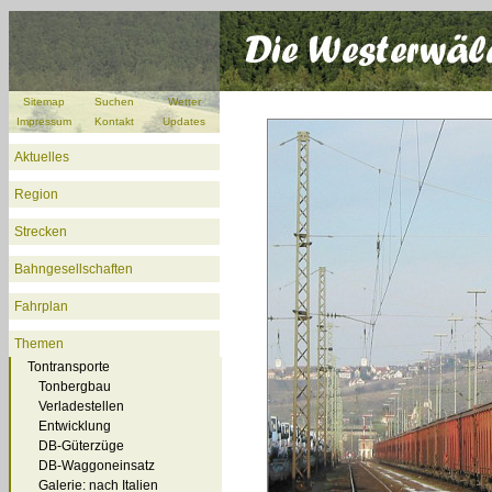
Sitemap
Suchen
Wetter
Impressum
Kontakt
Updates
Aktuelles
Region
Strecken
Bahngesellschaften
Fahrplan
Themen
Tontransporte
Tonbergbau
Verladestellen
Entwicklung
DB-Güterzüge
DB-Waggoneinsatz
Galerie: nach Italien