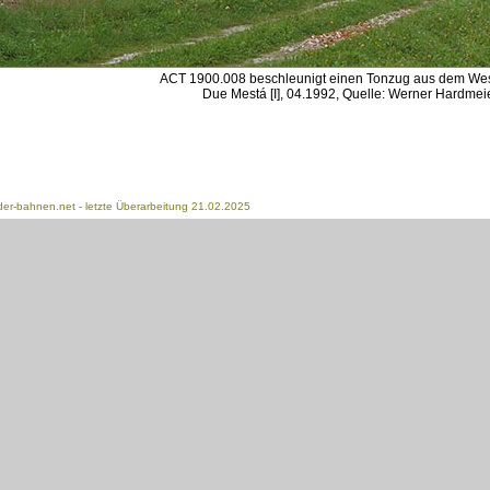
ACT 1900.008 beschleunigt einen Tonzug aus dem Wes
Due Mestá [I], 04.1992, Quelle: Werner Hardmei
der-bahnen.net
- letzte Überarbeitung 21.02.2025