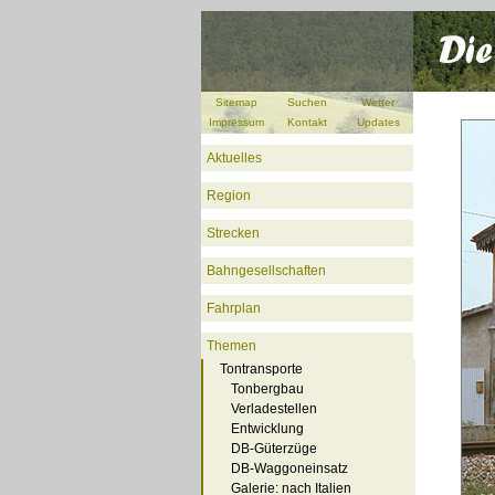
Sitemap
Suchen
Wetter
Impressum
Kontakt
Updates
Aktuelles
Region
Strecken
Bahngesellschaften
Fahrplan
Themen
Tontransporte
Tonbergbau
Verladestellen
Entwicklung
DB-Güterzüge
DB-Waggoneinsatz
Galerie: nach Italien