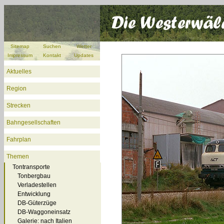
Sitemap
Suchen
Wetter
Impressum
Kontakt
Updates
Aktuelles
Region
Strecken
Bahngesellschaften
Fahrplan
Themen
Tontransporte
Tonbergbau
Verladestellen
Entwicklung
DB-Güterzüge
DB-Waggoneinsatz
Galerie: nach Italien