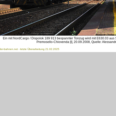
Ein mit NordCargo / Dispolok 189 913 bespannter Tonzug wird mit E630.03 au
Premosello-Chiovenda [I], 20.09.2008, Quelle: Alessand
der-bahnen.net
- letzte Überarbeitung 21.02.2025