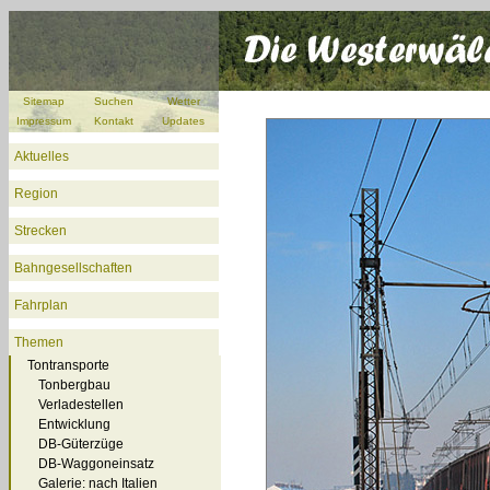
Sitemap
Suchen
Wetter
Impressum
Kontakt
Updates
Aktuelles
Region
Strecken
Bahngesellschaften
Fahrplan
Themen
Tontransporte
Tonbergbau
Verladestellen
Entwicklung
DB-Güterzüge
DB-Waggoneinsatz
Galerie: nach Italien