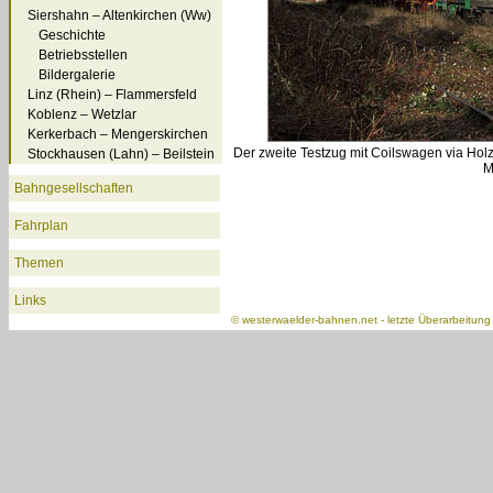
Siershahn – Altenkirchen (Ww)
Geschichte
Betriebsstellen
Bildergalerie
Linz (Rhein) – Flammersfeld
Koblenz – Wetzlar
Kerkerbach – Mengerskirchen
Der zweite Testzug mit Coilswagen via Hol
Stockhausen (Lahn) – Beilstein
M
Bahngesellschaften
Fahrplan
Themen
Links
©
westerwaelder-bahnen.net
- letzte Überarbeitun