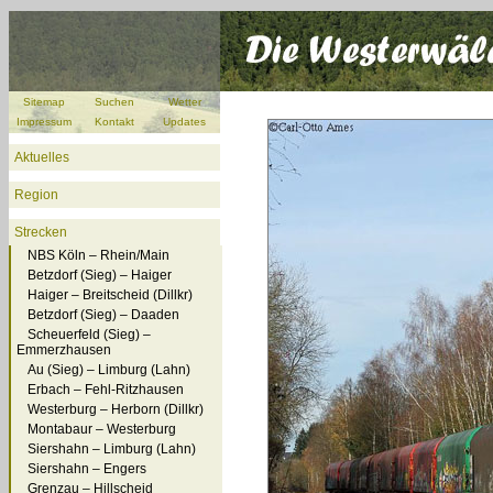
Sitemap
Suchen
Wetter
Impressum
Kontakt
Updates
Aktuelles
Region
Strecken
NBS Köln – Rhein/Main
Betzdorf (Sieg) – Haiger
Haiger – Breitscheid (Dillkr)
Betzdorf (Sieg) – Daaden
Scheuerfeld (Sieg) –
Emmerzhausen
Au (Sieg) – Limburg (Lahn)
Erbach – Fehl-Ritzhausen
Westerburg – Herborn (Dillkr)
Montabaur – Westerburg
Siershahn – Limburg (Lahn)
Siershahn – Engers
Grenzau – Hillscheid