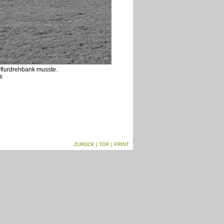
rflurdrehbank musste.
s
ZURÜCK
|
TOP
| PRINT