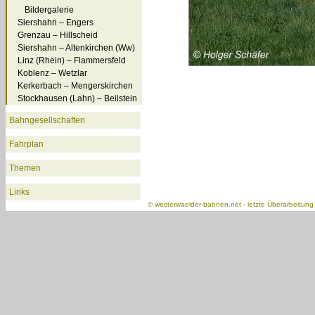
Bildergalerie
Siershahn – Engers
Grenzau – Hillscheid
Siershahn – Altenkirchen (Ww)
Linz (Rhein) – Flammersfeld
Koblenz – Wetzlar
Kerkerbach – Mengerskirchen
Stockhausen (Lahn) – Beilstein
Bahngesellschaften
Fahrplan
Themen
Links
©
westerwaelder-bahnen.net
- letzte Überarbeitun