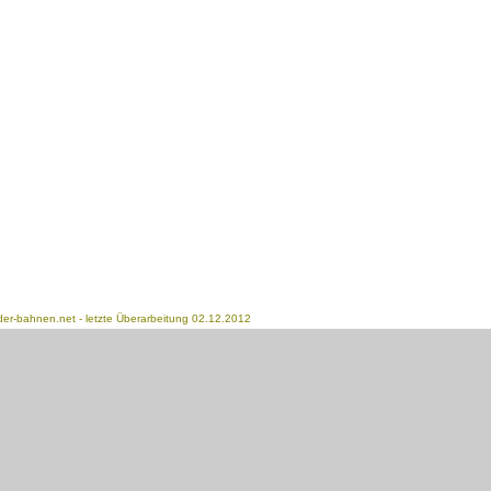
der-bahnen.net
- letzte Überarbeitung 02.12.2012