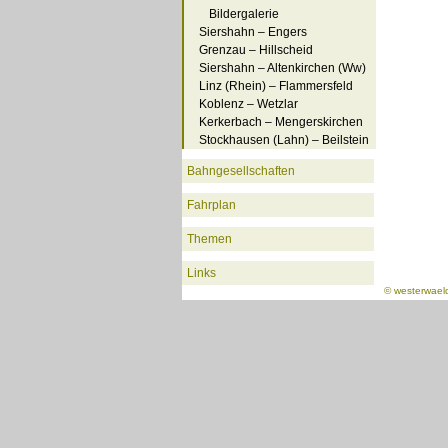
Bildergalerie
Siershahn – Engers
Grenzau – Hillscheid
Siershahn – Altenkirchen (Ww)
Linz (Rhein) – Flammersfeld
Koblenz – Wetzlar
Kerkerbach – Mengerskirchen
Stockhausen (Lahn) – Beilstein
Bahngesellschaften
Fahrplan
Themen
Links
©
westerwael