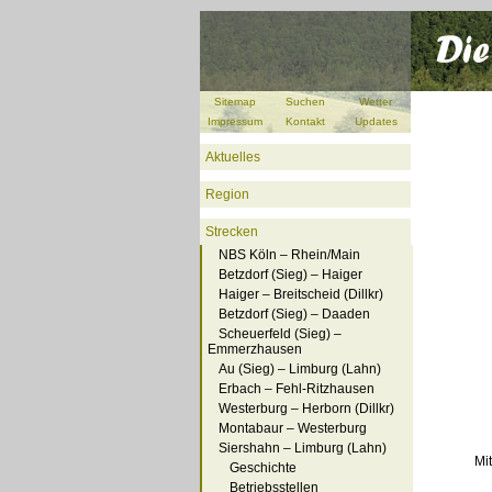
Sitemap
Suchen
Wetter
Impressum
Kontakt
Updates
Aktuelles
Region
Strecken
NBS Köln – Rhein/Main
Betzdorf (Sieg) – Haiger
Haiger – Breitscheid (Dillkr)
Betzdorf (Sieg) – Daaden
Scheuerfeld (Sieg) –
Emmerzhausen
Au (Sieg) – Limburg (Lahn)
Erbach – Fehl-Ritzhausen
Westerburg – Herborn (Dillkr)
Montabaur – Westerburg
Siershahn – Limburg (Lahn)
Mi
Geschichte
Betriebsstellen