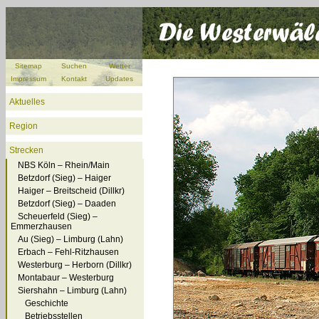
Sitemap
Suchen
Wetter
Impressum
Kontakt
Updates
Aktuelles
Region
Strecken
NBS Köln – Rhein/Main
Betzdorf (Sieg) – Haiger
Haiger – Breitscheid (Dillkr)
Betzdorf (Sieg) – Daaden
Scheuerfeld (Sieg) –
Emmerzhausen
Au (Sieg) – Limburg (Lahn)
Erbach – Fehl-Ritzhausen
Westerburg – Herborn (Dillkr)
Montabaur – Westerburg
Siershahn – Limburg (Lahn)
Geschichte
Betriebsstellen