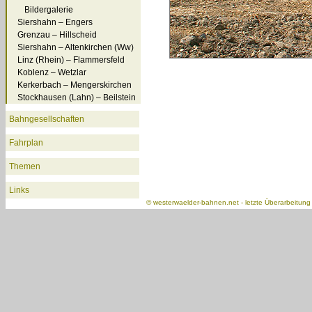
Bildergalerie
Siershahn – Engers
Grenzau – Hillscheid
Siershahn – Altenkirchen (Ww)
Linz (Rhein) – Flammersfeld
Koblenz – Wetzlar
Kerkerbach – Mengerskirchen
Stockhausen (Lahn) – Beilstein
Bahngesellschaften
Fahrplan
Themen
Links
©
westerwaelder-bahnen.net
- letzte Überarbeitun