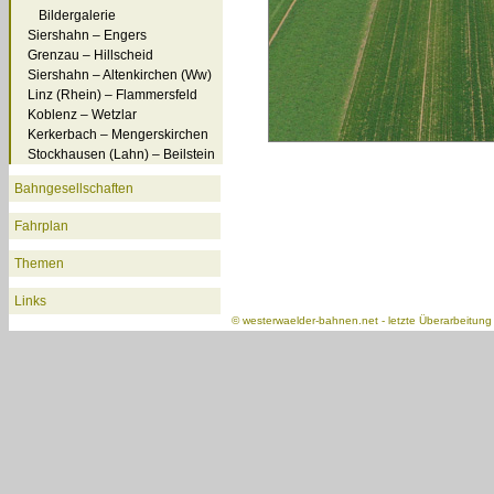
Bildergalerie
Siershahn – Engers
Grenzau – Hillscheid
Siershahn – Altenkirchen (Ww)
Linz (Rhein) – Flammersfeld
Koblenz – Wetzlar
Kerkerbach – Mengerskirchen
Stockhausen (Lahn) – Beilstein
Bahngesellschaften
Fahrplan
Themen
Links
©
westerwaelder-bahnen.net
- letzte Überarbeitun