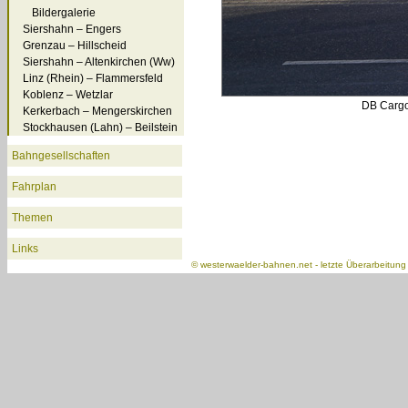
Bildergalerie
Siershahn – Engers
Grenzau – Hillscheid
Siershahn – Altenkirchen (Ww)
Linz (Rhein) – Flammersfeld
Koblenz – Wetzlar
DB Cargo
Kerkerbach – Mengerskirchen
Stockhausen (Lahn) – Beilstein
Bahngesellschaften
Fahrplan
Themen
Links
©
westerwaelder-bahnen.net
- letzte Überarbeitun