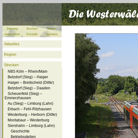
Sitemap
Suchen
Wetter
Impressum
Kontakt
Updates
Aktuelles
Region
Strecken
NBS Köln – Rhein/Main
Betzdorf (Sieg) – Haiger
Haiger – Breitscheid (Dillkr)
Betzdorf (Sieg) – Daaden
Scheuerfeld (Sieg) –
Emmerzhausen
Au (Sieg) – Limburg (Lahn)
Erbach – Fehl-Ritzhausen
Westerburg – Herborn (Dillkr)
Montabaur – Westerburg
Siershahn – Limburg (Lahn)
Geschichte
Betriebsstellen