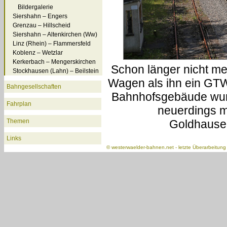
Bildergalerie
Siershahn – Engers
Grenzau – Hillscheid
Siershahn – Altenkirchen (Ww)
Linz (Rhein) – Flammersfeld
Koblenz – Wetzlar
Kerkerbach – Mengerskirchen
Schon länger nicht meh
Stockhausen (Lahn) – Beilstein
Wagen als ihn ein GT
Bahngesellschaften
Bahnhofsgebäude wurde
Fahrplan
neuerdings m
Themen
Goldhausen
Links
©
westerwaelder-bahnen.net
- letzte Überarbeitun