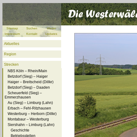
Sitemap
Suchen
Wetter
Impressum
Kontakt
Updates
Aktuelles
Region
Strecken
NBS Köln – Rhein/Main
Betzdorf (Sieg) – Haiger
Haiger – Breitscheid (Dillkr)
Betzdorf (Sieg) – Daaden
Scheuerfeld (Sieg) –
Emmerzhausen
Au (Sieg) – Limburg (Lahn)
Erbach – Fehl-Ritzhausen
Westerburg – Herborn (Dillkr)
Montabaur – Westerburg
Siershahn – Limburg (Lahn)
Geschichte
Betriebsstellen