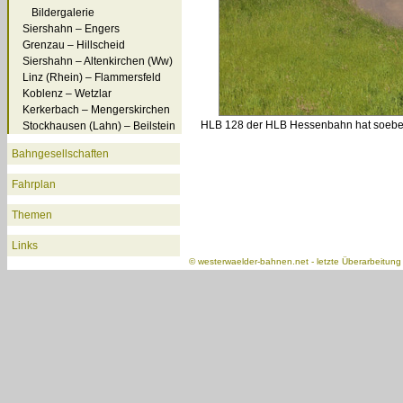
Bildergalerie
Siershahn – Engers
Grenzau – Hillscheid
Siershahn – Altenkirchen (Ww)
Linz (Rhein) – Flammersfeld
Koblenz – Wetzlar
Kerkerbach – Mengerskirchen
HLB 128 der HLB Hessenbahn hat soeben 
Stockhausen (Lahn) – Beilstein
Bahngesellschaften
Fahrplan
Themen
Links
©
westerwaelder-bahnen.net
- letzte Überarbeitun