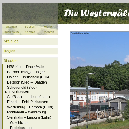
Sitemap
Suchen
Wetter
Impressum
Kontakt
Updates
Aktuelles
Region
Strecken
NBS Köln – Rhein/Main
Betzdorf (Sieg) – Haiger
Haiger – Breitscheid (Dillkr)
Betzdorf (Sieg) – Daaden
Scheuerfeld (Sieg) –
Emmerzhausen
Au (Sieg) – Limburg (Lahn)
Erbach – Fehl-Ritzhausen
Westerburg – Herborn (Dillkr)
Montabaur – Westerburg
Siershahn – Limburg (Lahn)
Geschichte
Betriebsstellen