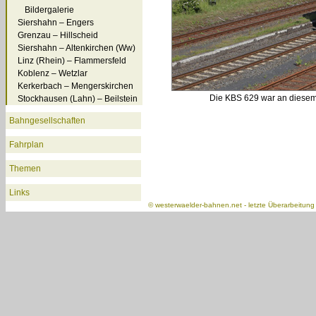
Bildergalerie
Siershahn – Engers
Grenzau – Hillscheid
Siershahn – Altenkirchen (Ww)
Linz (Rhein) – Flammersfeld
Koblenz – Wetzlar
Kerkerbach – Mengerskirchen
Die KBS 629 war an diesem
Stockhausen (Lahn) – Beilstein
Bahngesellschaften
Fahrplan
Themen
Links
©
westerwaelder-bahnen.net
- letzte Überarbeitun