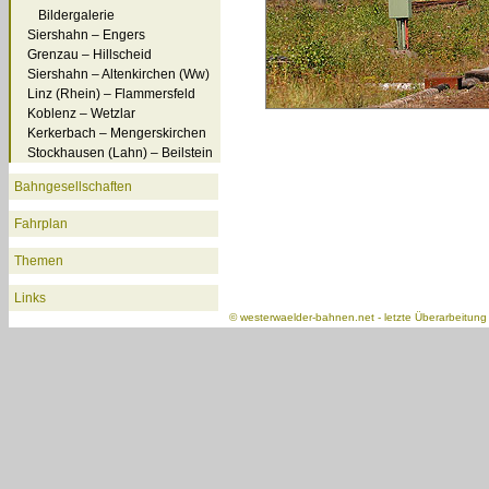
Bildergalerie
Siershahn – Engers
Grenzau – Hillscheid
Siershahn – Altenkirchen (Ww)
Linz (Rhein) – Flammersfeld
Koblenz – Wetzlar
Kerkerbach – Mengerskirchen
Stockhausen (Lahn) – Beilstein
Bahngesellschaften
Fahrplan
Themen
Links
©
westerwaelder-bahnen.net
- letzte Überarbeitun