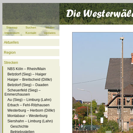
Sitemap
Suchen
Wetter
Impressum
Kontakt
Updates
Aktuelles
Region
Strecken
NBS Köln – Rhein/Main
Betzdorf (Sieg) – Haiger
Haiger – Breitscheid (Dillkr)
Betzdorf (Sieg) – Daaden
Scheuerfeld (Sieg) –
Emmerzhausen
Au (Sieg) – Limburg (Lahn)
Erbach – Fehl-Ritzhausen
Westerburg – Herborn (Dillkr)
Montabaur – Westerburg
Siershahn – Limburg (Lahn)
Geschichte
Betriebsstellen