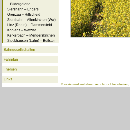
Bildergalerie
Siershahn – Engers
Grenzau – Hillscheid
Siershahn – Altenkirchen (Ww)
Linz (Rhein) – Flammersfeld
Koblenz – Wetzlar
Kerkerbach – Mengerskirchen
Stockhausen (Lahn) – Beilstein
Bahngesellschaften
Fahrplan
Themen
Links
©
westerwaelder-bahnen.net
- letzte Überarbeitun