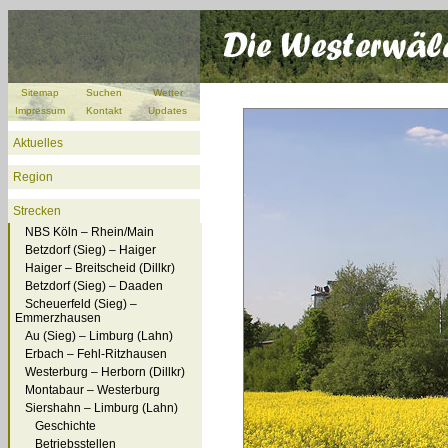
Sitemap
Suchen
Wetter
Impressum
Kontakt
Updates
Aktuelles
Region
Strecken
NBS Köln – Rhein/Main
Betzdorf (Sieg) – Haiger
Haiger – Breitscheid (Dillkr)
Betzdorf (Sieg) – Daaden
Scheuerfeld (Sieg) –
Emmerzhausen
Au (Sieg) – Limburg (Lahn)
Erbach – Fehl-Ritzhausen
Westerburg – Herborn (Dillkr)
Montabaur – Westerburg
Siershahn – Limburg (Lahn)
Geschichte
Betriebsstellen