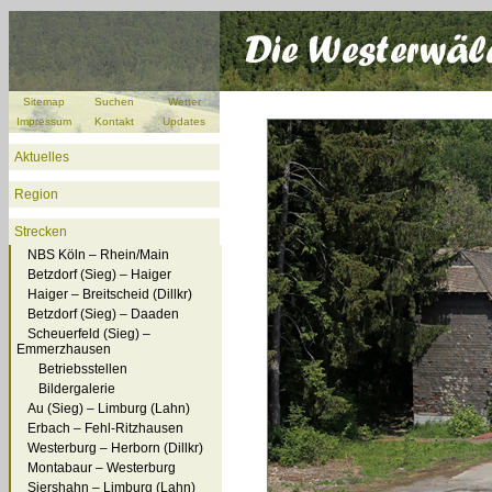
Sitemap
Suchen
Wetter
Impressum
Kontakt
Updates
Aktuelles
Region
Strecken
NBS Köln – Rhein/Main
Betzdorf (Sieg) – Haiger
Haiger – Breitscheid (Dillkr)
Betzdorf (Sieg) – Daaden
Scheuerfeld (Sieg) –
Emmerzhausen
Betriebsstellen
Bildergalerie
Au (Sieg) – Limburg (Lahn)
Erbach – Fehl-Ritzhausen
Westerburg – Herborn (Dillkr)
Montabaur – Westerburg
Siershahn – Limburg (Lahn)