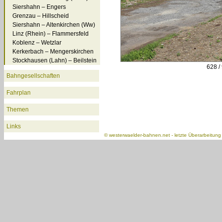
Siershahn – Engers
Grenzau – Hillscheid
Siershahn – Altenkirchen (Ww)
Linz (Rhein) – Flammersfeld
Koblenz – Wetzlar
Kerkerbach – Mengerskirchen
Stockhausen (Lahn) – Beilstein
628 /
Bahngesellschaften
Fahrplan
Themen
Links
©
westerwaelder-bahnen.net
- letzte Überarbeitun