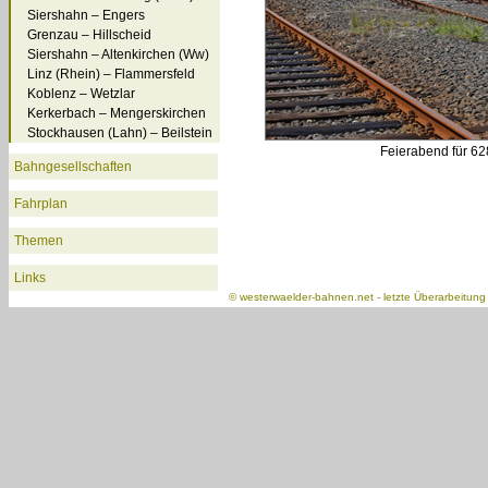
Siershahn – Engers
Grenzau – Hillscheid
Siershahn – Altenkirchen (Ww)
Linz (Rhein) – Flammersfeld
Koblenz – Wetzlar
Kerkerbach – Mengerskirchen
Stockhausen (Lahn) – Beilstein
Feierabend für 628
Bahngesellschaften
Fahrplan
Themen
Links
©
westerwaelder-bahnen.net
- letzte Überarbeitun