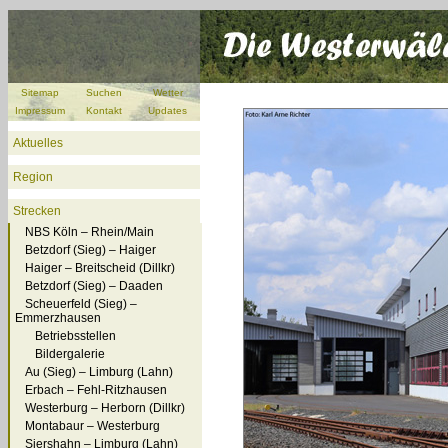
Sitemap
Suchen
Wetter
Impressum
Kontakt
Updates
Aktuelles
Region
Strecken
NBS Köln – Rhein/Main
Betzdorf (Sieg) – Haiger
Haiger – Breitscheid (Dillkr)
Betzdorf (Sieg) – Daaden
Scheuerfeld (Sieg) –
Emmerzhausen
Betriebsstellen
Bildergalerie
Au (Sieg) – Limburg (Lahn)
Erbach – Fehl-Ritzhausen
Westerburg – Herborn (Dillkr)
Montabaur – Westerburg
Siershahn – Limburg (Lahn)