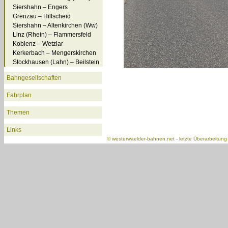
Siershahn – Engers
Grenzau – Hillscheid
Siershahn – Altenkirchen (Ww)
Linz (Rhein) – Flammersfeld
Koblenz – Wetzlar
Kerkerbach – Mengerskirchen
Stockhausen (Lahn) – Beilstein
Bahngesellschaften
Fahrplan
Themen
Links
©
westerwaelder-bahnen.net
- letzte Überarbeitun