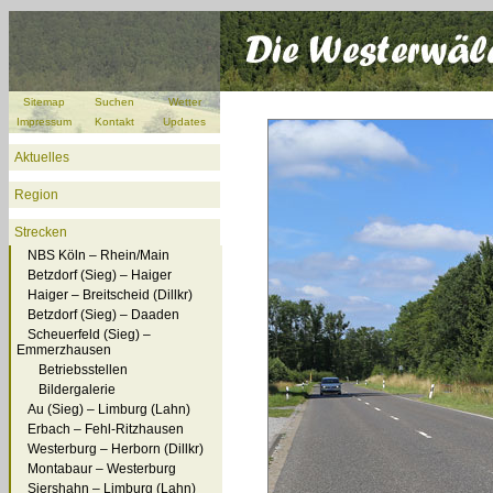
Sitemap
Suchen
Wetter
Impressum
Kontakt
Updates
Aktuelles
Region
Strecken
NBS Köln – Rhein/Main
Betzdorf (Sieg) – Haiger
Haiger – Breitscheid (Dillkr)
Betzdorf (Sieg) – Daaden
Scheuerfeld (Sieg) –
Emmerzhausen
Betriebsstellen
Bildergalerie
Au (Sieg) – Limburg (Lahn)
Erbach – Fehl-Ritzhausen
Westerburg – Herborn (Dillkr)
Montabaur – Westerburg
Siershahn – Limburg (Lahn)