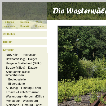
Sitemap
Suchen
Wetter
Impressum
Kontakt
Updates
Aktuelles
Region
Strecken
NBS Köln – Rhein/Main
Betzdorf (Sieg) – Haiger
Haiger – Breitscheid (Dillkr)
Betzdorf (Sieg) – Daaden
Scheuerfeld (Sieg) –
Emmerzhausen
Betriebsstellen
Bildergalerie
Au (Sieg) – Limburg (Lahn)
Erbach – Fehl-Ritzhausen
Westerburg – Herborn (Dillkr)
Montabaur – Westerburg
Siershahn – Limburg (Lahn)