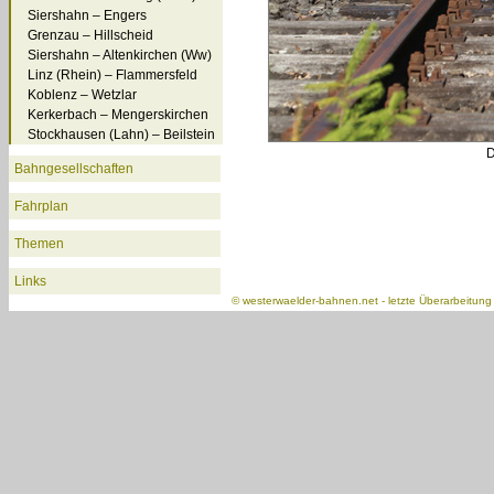
Siershahn – Engers
Grenzau – Hillscheid
Siershahn – Altenkirchen (Ww)
Linz (Rhein) – Flammersfeld
Koblenz – Wetzlar
Kerkerbach – Mengerskirchen
Stockhausen (Lahn) – Beilstein
D
Bahngesellschaften
Fahrplan
Themen
Links
©
westerwaelder-bahnen.net
- letzte Überarbeitun