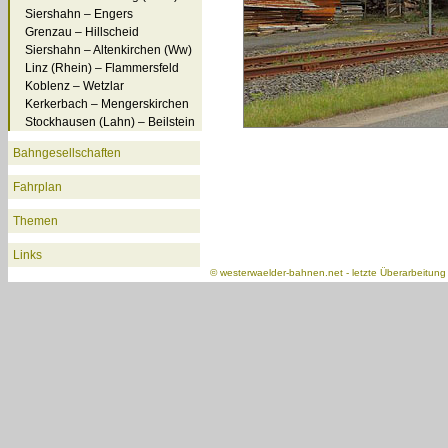
Siershahn – Engers
Grenzau – Hillscheid
Siershahn – Altenkirchen (Ww)
Linz (Rhein) – Flammersfeld
Koblenz – Wetzlar
Kerkerbach – Mengerskirchen
Stockhausen (Lahn) – Beilstein
Bahngesellschaften
Fahrplan
Themen
Links
©
westerwaelder-bahnen.net
- letzte Überarbeitun