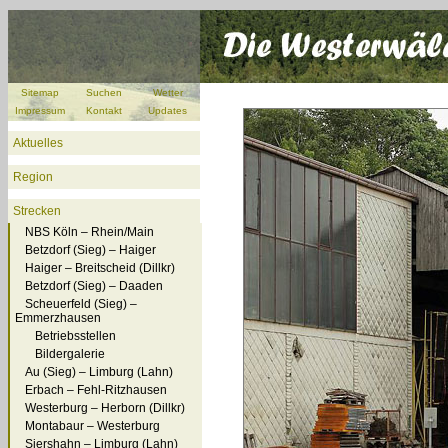
Sitemap
Suchen
Wetter
Impressum
Kontakt
Updates
Aktuelles
Region
Strecken
NBS Köln – Rhein/Main
Betzdorf (Sieg) – Haiger
Haiger – Breitscheid (Dillkr)
Betzdorf (Sieg) – Daaden
Scheuerfeld (Sieg) –
Emmerzhausen
Betriebsstellen
Bildergalerie
Au (Sieg) – Limburg (Lahn)
Erbach – Fehl-Ritzhausen
Westerburg – Herborn (Dillkr)
Montabaur – Westerburg
Siershahn – Limburg (Lahn)