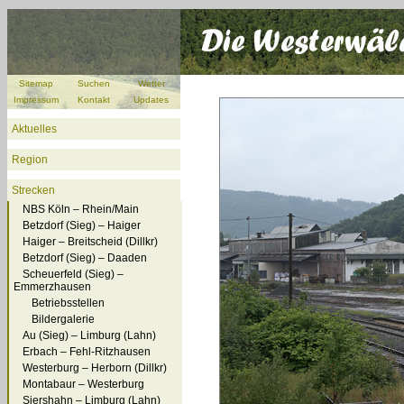
Sitemap
Suchen
Wetter
Impressum
Kontakt
Updates
Aktuelles
Region
Strecken
NBS Köln – Rhein/Main
Betzdorf (Sieg) – Haiger
Haiger – Breitscheid (Dillkr)
Betzdorf (Sieg) – Daaden
Scheuerfeld (Sieg) –
Emmerzhausen
Betriebsstellen
Bildergalerie
Au (Sieg) – Limburg (Lahn)
Erbach – Fehl-Ritzhausen
Westerburg – Herborn (Dillkr)
Montabaur – Westerburg
Siershahn – Limburg (Lahn)