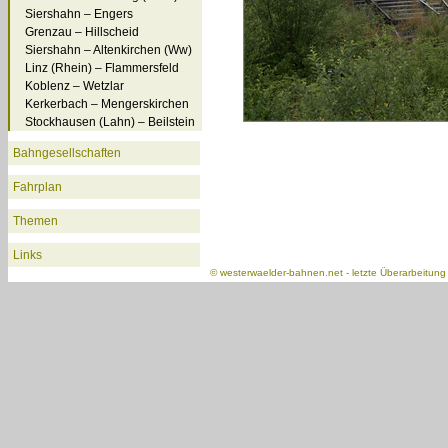
Siershahn – Engers
Grenzau – Hillscheid
Siershahn – Altenkirchen (Ww)
Linz (Rhein) – Flammersfeld
Koblenz – Wetzlar
Kerkerbach – Mengerskirchen
Stockhausen (Lahn) – Beilstein
Bahngesellschaften
Fahrplan
Themen
Links
©
westerwaelder-bahnen.net
- letzte Überarbeitun