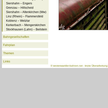
Siershahn – Engers
Grenzau – Hillscheid
Siershahn – Altenkirchen (Ww)
Linz (Rhein) – Flammersfeld
Koblenz – Wetzlar
Kerkerbach – Mengerskirchen
Stockhausen (Lahn) – Beilstein
Bahngesellschaften
Fahrplan
Themen
Links
©
westerwaelder-bahnen.net
- letzte Überarbeitun