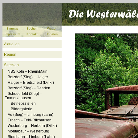
Sitemap
Suchen
Wetter
Impressum
Kontakt
Updates
Aktuelles
Region
Strecken
NBS Köln – Rhein/Main
Betzdorf (Sieg) – Haiger
Haiger – Breitscheid (Dillkr)
Betzdorf (Sieg) – Daaden
Scheuerfeld (Sieg) –
Emmerzhausen
Betriebsstellen
Bildergalerie
Au (Sieg) – Limburg (Lahn)
Erbach – Fehl-Ritzhausen
Westerburg – Herborn (Dillkr)
Montabaur – Westerburg
Siershahn – Limburg (Lahn)