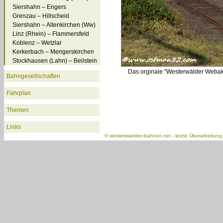
Siershahn – Engers
Grenzau – Hillscheid
Siershahn – Altenkirchen (Ww)
Linz (Rhein) – Flammersfeld
Koblenz – Wetzlar
Kerkerbach – Mengerskirchen
Stockhausen (Lahn) – Beilstein
Das orginale "Westerwälder Webak
Bahngesellschaften
Fahrplan
Themen
Links
©
westerwaelder-bahnen.net
- letzte Überarbeitun