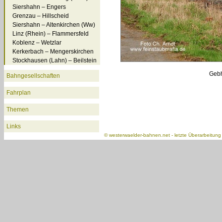
Siershahn – Engers
Grenzau – Hillscheid
Siershahn – Altenkirchen (Ww)
Linz (Rhein) – Flammersfeld
Koblenz – Wetzlar
Kerkerbach – Mengerskirchen
Stockhausen (Lahn) – Beilstein
Gebh
Bahngesellschaften
Fahrplan
Themen
Links
©
westerwaelder-bahnen.net
- letzte Überarbeitun