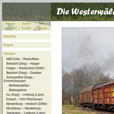
Sitemap
Suchen
Wetter
Impressum
Kontakt
Updates
Aktuelles
Region
Strecken
NBS Köln – Rhein/Main
Betzdorf (Sieg) – Haiger
Haiger – Breitscheid (Dillkr)
Betzdorf (Sieg) – Daaden
Scheuerfeld (Sieg) –
Emmerzhausen
Betriebsstellen
Bildergalerie
Au (Sieg) – Limburg (Lahn)
Erbach – Fehl-Ritzhausen
Westerburg – Herborn (Dillkr)
Montabaur – Westerburg
Siershahn – Limburg (Lahn)