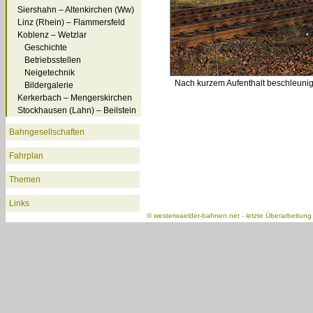
Siershahn – Altenkirchen (Ww)
Linz (Rhein) – Flammersfeld
Koblenz – Wetzlar
Geschichte
Betriebsstellen
Neigetechnik
Nach kurzem Aufenthalt beschleunigt
Bildergalerie
Kerkerbach – Mengerskirchen
Stockhausen (Lahn) – Beilstein
Bahngesellschaften
Fahrplan
Themen
Links
©
westerwaelder-bahnen.net
- letzte Überarbeitun