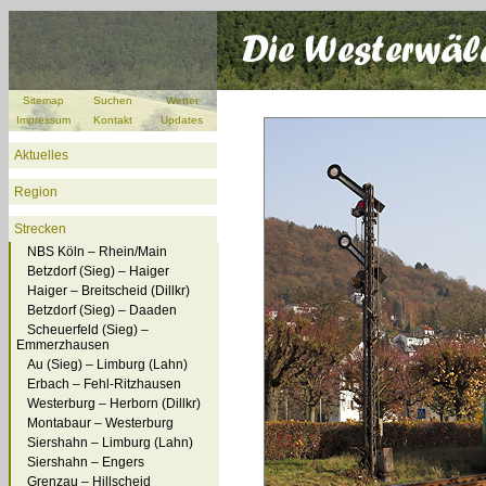
Sitemap
Suchen
Wetter
Impressum
Kontakt
Updates
Aktuelles
Region
Strecken
NBS Köln – Rhein/Main
Betzdorf (Sieg) – Haiger
Haiger – Breitscheid (Dillkr)
Betzdorf (Sieg) – Daaden
Scheuerfeld (Sieg) –
Emmerzhausen
Au (Sieg) – Limburg (Lahn)
Erbach – Fehl-Ritzhausen
Westerburg – Herborn (Dillkr)
Montabaur – Westerburg
Siershahn – Limburg (Lahn)
Siershahn – Engers
Grenzau – Hillscheid