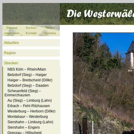
Sitemap
Suchen
Wetter
Impressum
Kontakt
Updates
Aktuelles
Region
Strecken
NBS Köln – Rhein/Main
Betzdorf (Sieg) – Haiger
Haiger – Breitscheid (Dillkr)
Betzdorf (Sieg) – Daaden
Scheuerfeld (Sieg) –
Emmerzhausen
Au (Sieg) – Limburg (Lahn)
Erbach – Fehl-Ritzhausen
Westerburg – Herborn (Dillkr)
Montabaur – Westerburg
Siershahn – Limburg (Lahn)
Siershahn – Engers
Grenzau – Hillscheid