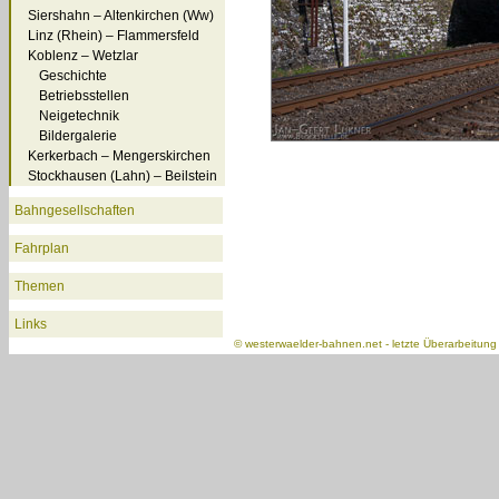
Siershahn – Altenkirchen (Ww)
Linz (Rhein) – Flammersfeld
Koblenz – Wetzlar
Geschichte
Betriebsstellen
Neigetechnik
Bildergalerie
Kerkerbach – Mengerskirchen
Stockhausen (Lahn) – Beilstein
Bahngesellschaften
Fahrplan
Themen
Links
©
westerwaelder-bahnen.net
- letzte Überarbeitun