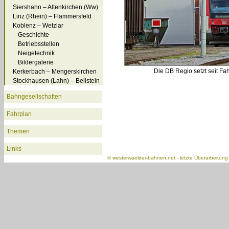
Siershahn – Altenkirchen (Ww)
Linz (Rhein) – Flammersfeld
Koblenz – Wetzlar
Geschichte
Betriebsstellen
Neigetechnik
Bildergalerie
Die DB Regio setzt seit F
Kerkerbach – Mengerskirchen
Stockhausen (Lahn) – Beilstein
Bahngesellschaften
Fahrplan
Themen
Links
©
westerwaelder-bahnen.net
- letzte Überarbeitun