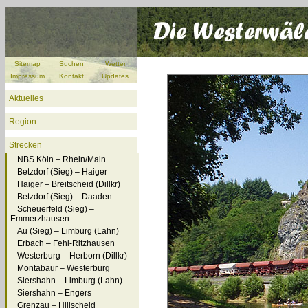
Sitemap
Suchen
Wetter
Impressum
Kontakt
Updates
Aktuelles
Region
Strecken
NBS Köln – Rhein/Main
Betzdorf (Sieg) – Haiger
Haiger – Breitscheid (Dillkr)
Betzdorf (Sieg) – Daaden
Scheuerfeld (Sieg) –
Emmerzhausen
Au (Sieg) – Limburg (Lahn)
Erbach – Fehl-Ritzhausen
Westerburg – Herborn (Dillkr)
Montabaur – Westerburg
Siershahn – Limburg (Lahn)
Siershahn – Engers
Grenzau – Hillscheid