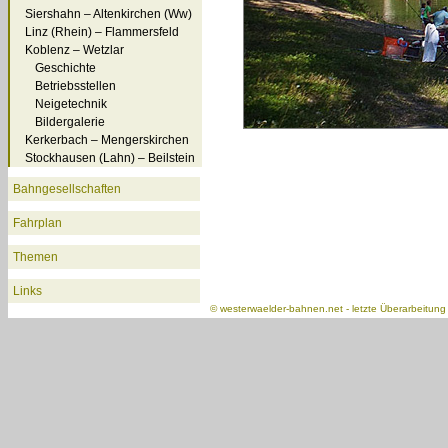
Siershahn – Altenkirchen (Ww)
Linz (Rhein) – Flammersfeld
Koblenz – Wetzlar
Geschichte
Betriebsstellen
Neigetechnik
Bildergalerie
Kerkerbach – Mengerskirchen
Stockhausen (Lahn) – Beilstein
Bahngesellschaften
Fahrplan
Themen
Links
©
westerwaelder-bahnen.net
- letzte Überarbeitun