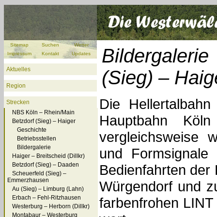
Sitemap
Suchen
Wetter
Bildergaler
Impressum
Kontakt
Updates
Aktuelles
(Sieg) – Haig
Region
Die Hellertalbahn
Strecken
NBS Köln – Rhein/Main
Hauptbahn Köl
Betzdorf (Sieg) – Haiger
Geschichte
vergleichsweise 
Betriebsstellen
Bildergalerie
und Formsignale 
Haiger – Breitscheid (Dillkr)
Betzdorf (Sieg) – Daaden
Bedienfahrten der
Scheuerfeld (Sieg) –
Emmerzhausen
Würgendorf und z
Au (Sieg) – Limburg (Lahn)
Erbach – Fehl-Ritzhausen
farbenfrohen LINT
Westerburg – Herborn (Dillkr)
Montabaur – Westerburg