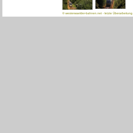
©
westerwaelder-bahnen.net
- letzte Überarbeitun