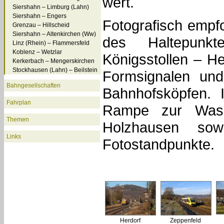
wert.
Siershahn – Limburg (Lahn)
Siershahn – Engers
Fotografisch emp
Grenzau – Hillscheid
Siershahn – Altenkirchen (Ww)
des Haltepunk
Linz (Rhein) – Flammersfeld
Koblenz – Wetzlar
Königsstollen – H
Kerkerbach – Mengerskirchen
Stockhausen (Lahn) – Beilstein
Formsignalen und
Bahngesellschaften
Bahnhofsköpfen. 
Fahrplan
Rampe zur Wass
Themen
Holzhausen sow
Links
Fotostandpunkte.
Herdorf
Zeppenfeld