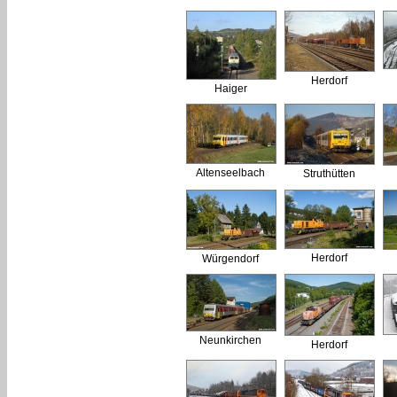
Herdorf
Haiger
Altenseelbach
Struthütten
Herdorf
Würgendorf
Neunkirchen
Herdorf