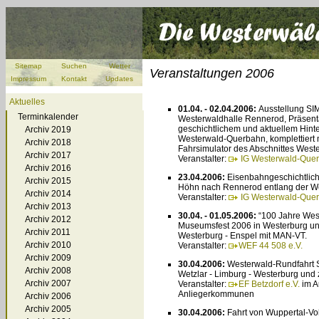
Sitemap
Suchen
Wetter
Veranstaltungen 2006
Impressum
Kontakt
Updates
Aktuelles
01.04. - 02.04.2006:
Ausstellung S
Terminkalender
Westerwaldhalle Rennerod, Präsenta
geschichtlichem und aktuellem Hint
Archiv 2019
Westerwald-Querbahn, komplettiert 
Archiv 2018
Fahrsimulator des Abschnittes West
Archiv 2017
Veranstalter:
IG Westerwald-Quer
Archiv 2016
23.04.2006:
Eisenbahngeschichtlic
Archiv 2015
Höhn nach Rennerod entlang der W
Archiv 2014
Veranstalter:
IG Westerwald-Quer
Archiv 2013
30.04. - 01.05.2006:
“100 Jahre Wes
Archiv 2012
Museumsfest 2006 in Westerburg un
Archiv 2011
Westerburg - Enspel mit MAN-VT.
Archiv 2010
Veranstalter:
WEF 44 508 e.V.
Archiv 2009
30.04.2006:
Westerwald-Rundfahrt S
Archiv 2008
Wetzlar - Limburg - Westerburg und 
Archiv 2007
Veranstalter:
EF Betzdorf e.V.
im A
Anliegerkommunen
Archiv 2006
Archiv 2005
30.04.2006:
Fahrt von Wuppertal-V