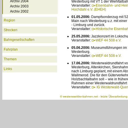
Archiv 2004
Westerburg mit VT 1 der Wiehltalbah
Veranstalter:
Eisenbahn- und Hei
Archiv 2003
Hochdahl e.V. (EHEH)
Archiv 2002
01.05.2006:
Dampfsonderzug mit 52 
Region
Main nach Westerburg u.z. mit einer
- Limburg und zurück.
Veranstalter:
Historische Eisenbah
Strecken
25.05.2006:
Jazzkonzert im Loksch
Bahngesellschaften
Veranstalter:
WEF 44 508 e.V.
05.06.2006:
Museumsführungen im
Fahrplan
Westerburg.
Veranstalter:
WEF 44 508 e.V.
Themen
17.06.2006:
Westerwaldrundfahrt vo
Westerburg, Altenkirchen, Siershah
Links
nach Limburg geplant, mit einem Ab
Wallmerod. Die für den Güterverkehr 
Holzbachtalbahn soll – wie in frühe
Rahmen einer Westerwaldrundfahrt 
Veranstalter:
IG Westerwald-Quer
©
westerwaelder-bahnen.net
- letzte Überarbeitun