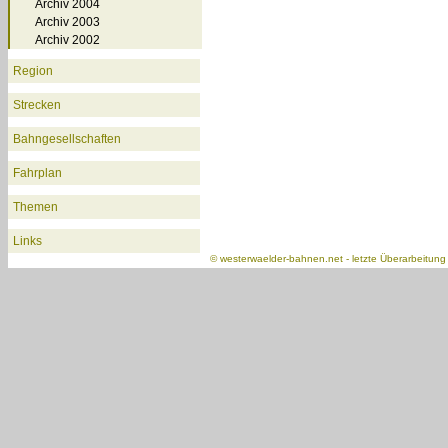
Archiv 2004
Archiv 2003
Archiv 2002
Region
Strecken
Bahngesellschaften
Fahrplan
Themen
Links
©
westerwaelder-bahnen.net
- letzte Überarbeitun