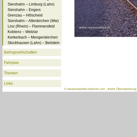
Siershahn – Limburg (Lahn)
Siershahn – Engers
Grenzau – Hillscheid
Siershahn – Altenkirchen (Ww)
Linz (Rhein) – Flammersfeld
Koblenz – Wetzlar
Kerkerbach – Mengerskirchen
Stockhausen (Lahn) – Beilstein
Bahngesellschaften
Fahrplan
Themen
Links
©
westerwaelder-bahnen.net
- letzte Überarbeitun