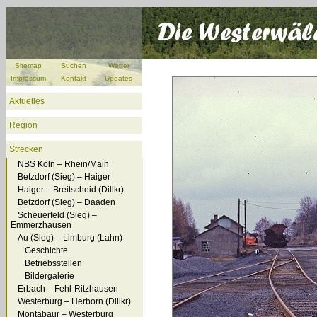
Sitemap
Suchen
Wetter
Impressum
Kontakt
Updates
Aktuelles
Region
Strecken
NBS Köln – Rhein/Main
Betzdorf (Sieg) – Haiger
Haiger – Breitscheid (Dillkr)
Betzdorf (Sieg) – Daaden
Scheuerfeld (Sieg) –
Emmerzhausen
Au (Sieg) – Limburg (Lahn)
Geschichte
Betriebsstellen
Bildergalerie
Erbach – Fehl-Ritzhausen
Westerburg – Herborn (Dillkr)
Montabaur – Westerburg